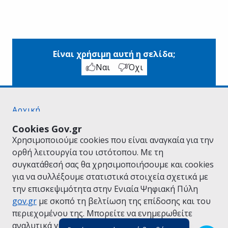
Είναι χρήσιμη αυτή η σελίδα;
Ναι
Όχι
Αρχική
Σχετικά με το gov.gr
Cookies Gov.gr
Όροι Χρήσης
Χρησιμοποιούμε cookies που είναι αναγκαία για την
Πολιτική Απορρήτου
ορθή λειτουργία του ιστότοπου. Με τη
Δήλωση προσβασιμότητας
συγκατάθεσή σας θα χρησιμοποιήσουμε και cookies
Πολιτική cookies
για να συλλέξουμε στατιστικά στοιχεία σχετικά με
Προτάσεις για το gov.gr
την επισκεψιμότητα στην Ενιαία Ψηφιακή Πύλη
Υλοποίηση από το
Υπουργείο Ψηφιακής
gov.gr
με σκοπό τη βελτίωση της επίδοσης και του
Διακυβέρνησης
περιεχομένου της. Μπορείτε να ενημερωθείτε
Ελληνικά
|
Αγγλικά
αναλυτικά για την
Πολιτική Cookies.