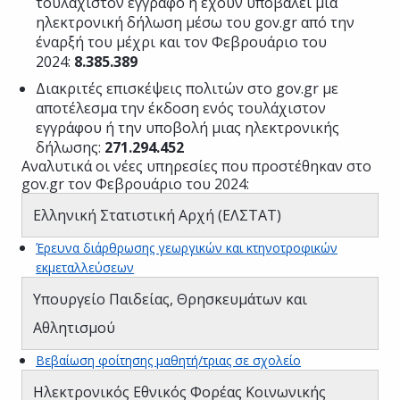
τουλάχιστον έγγραφο ή έχουν υποβάλει μία
ηλεκτρονική δήλωση μέσω του gov.gr από την
έναρξή του μέχρι και τον Φεβρουάριο του
2024:
8.385.389
Διακριτές επισκέψεις πολιτών στο gov.gr με
αποτέλεσμα την έκδοση ενός τουλάχιστον
εγγράφου ή την υποβολή μιας ηλεκτρονικής
δήλωσης:
271.294.452
Αναλυτικά οι νέες υπηρεσίες που προστέθηκαν στο
gov.gr τον Φεβρουάριο του 2024:
Ελληνική Στατιστική Αρχή (ΕΛΣΤΑΤ)
Έρευνα διάρθρωσης γεωργικών και κτηνοτροφικών
εκμεταλλεύσεων
Υπουργείο Παιδείας, Θρησκευμάτων και
Αθλητισμού
Βεβαίωση φοίτησης μαθητή/τριας σε σχολείο
Ηλεκτρονικός Εθνικός Φορέας Κοινωνικής