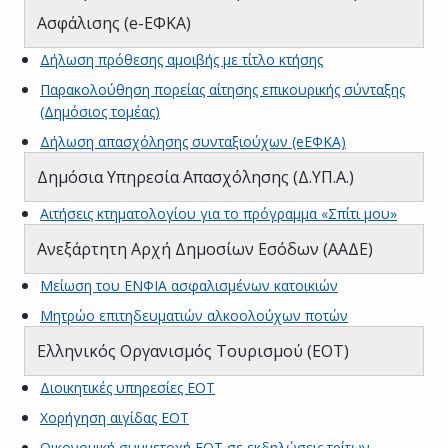
Ασφάλισης (e-ΕΦΚΑ)
Δήλωση πρόθεσης αμοιβής με τίτλο κτήσης
Παρακολούθηση πορείας αίτησης επικουρικής σύνταξης
(Δημόσιος τομέας)
Δήλωση απασχόλησης συνταξιούχων (eΕΦΚΑ)
Δημόσια Υπηρεσία Απασχόλησης (Δ.ΥΠ.Α.)
Αιτήσεις κτηματολογίου για το πρόγραμμα «Σπίτι μου»
Ανεξάρτητη Αρχή Δημοσίων Εσόδων (ΑΑΔΕ)
Μείωση του ΕΝΦΙΑ ασφαλισμένων κατοικιών
Μητρώο επιτηδευματιών αλκοολούχων ποτών
Ελληνικός Οργανισμός Τουρισμού (ΕΟΤ)
Διοικητικές υπηρεσίες ΕΟΤ
Χορήγηση αιγίδας ΕΟΤ
Οικονομική συμμετοχή ΕΟΤ σε εκδηλώσεις τρίτων