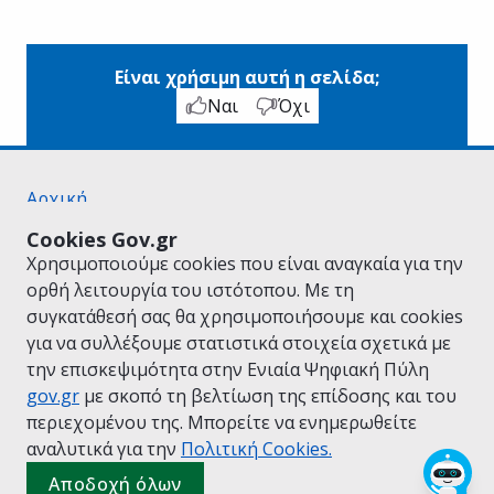
Είναι χρήσιμη αυτή η σελίδα;
Ναι
Όχι
Αρχική
Σχετικά με το gov.gr
Cookies Gov.gr
Όροι Χρήσης
Χρησιμοποιούμε cookies που είναι αναγκαία για την
Πολιτική Απορρήτου
ορθή λειτουργία του ιστότοπου. Με τη
Δήλωση προσβασιμότητας
συγκατάθεσή σας θα χρησιμοποιήσουμε και cookies
Πολιτική cookies
για να συλλέξουμε στατιστικά στοιχεία σχετικά με
Προτάσεις για το gov.gr
την επισκεψιμότητα στην Ενιαία Ψηφιακή Πύλη
Υλοποίηση από το
Υπουργείο Ψηφιακής
gov.gr
με σκοπό τη βελτίωση της επίδοσης και του
Διακυβέρνησης
περιεχομένου της. Μπορείτε να ενημερωθείτε
Ελληνικά
|
Αγγλικά
αναλυτικά για την
Πολιτική Cookies.
Αποδοχή όλων