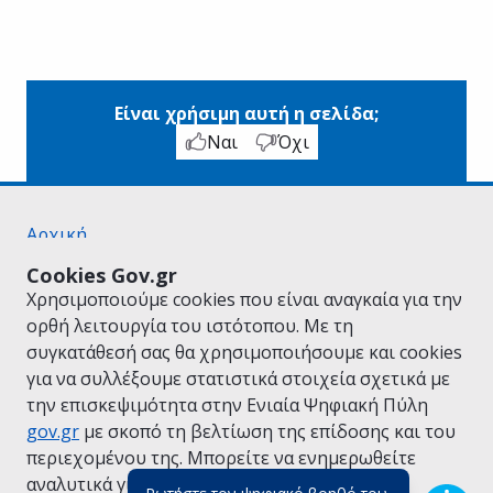
Είναι χρήσιμη αυτή η σελίδα;
Ναι
Όχι
Αρχική
Σχετικά με το gov.gr
Cookies Gov.gr
Όροι Χρήσης
Χρησιμοποιούμε cookies που είναι αναγκαία για την
Πολιτική Απορρήτου
ορθή λειτουργία του ιστότοπου. Με τη
Δήλωση προσβασιμότητας
συγκατάθεσή σας θα χρησιμοποιήσουμε και cookies
Πολιτική cookies
για να συλλέξουμε στατιστικά στοιχεία σχετικά με
Προτάσεις για το gov.gr
την επισκεψιμότητα στην Ενιαία Ψηφιακή Πύλη
Υλοποίηση από το
Υπουργείο Ψηφιακής
gov.gr
με σκοπό τη βελτίωση της επίδοσης και του
Διακυβέρνησης
περιεχομένου της. Μπορείτε να ενημερωθείτε
Ελληνικά
|
Αγγλικά
αναλυτικά για την
Πολιτική Cookies.