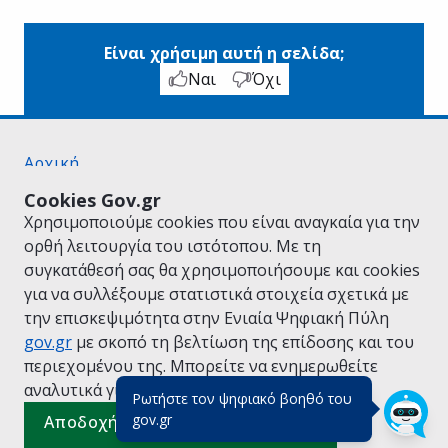
Είναι χρήσιμη αυτή η σελίδα;
Ναι
Όχι
Αρχική
Σχετικά με το gov.gr
Cookies Gov.gr
Όροι Χρήσης
Χρησιμοποιούμε cookies που είναι αναγκαία για την
Πολιτική Απορρήτου
ορθή λειτουργία του ιστότοπου. Με τη
Δήλωση προσβασιμότητας
συγκατάθεσή σας θα χρησιμοποιήσουμε και cookies
Πολιτική cookies
για να συλλέξουμε στατιστικά στοιχεία σχετικά με
Προτάσεις για το gov.gr
την επισκεψιμότητα στην Ενιαία Ψηφιακή Πύλη
Υλοποίηση από το
Υπουργείο Ψηφιακής
gov.gr
με σκοπό τη βελτίωση της επίδοσης και του
Διακυβέρνησης
περιεχομένου της. Μπορείτε να ενημερωθείτε
Ελληνικά
|
Αγγλικά
αναλυτικά για την
Πολιτική Cookies.
Ρωτήστε τον ψηφιακό βοηθό του
(πάτησε για κλείσιμο)
gov.gr
Αποδοχή όλων