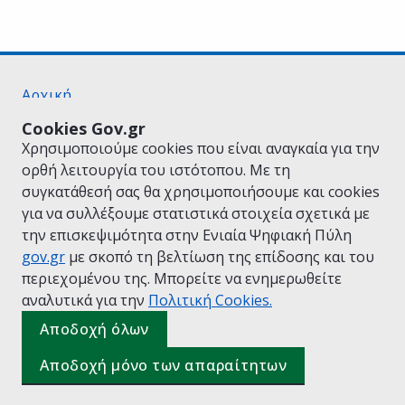
Αρχική
Σχετικά με το gov.gr
Cookies Gov.gr
Όροι Χρήσης
Χρησιμοποιούμε cookies που είναι αναγκαία για την
Πολιτική Απορρήτου
ορθή λειτουργία του ιστότοπου. Με τη
Δήλωση προσβασιμότητας
συγκατάθεσή σας θα χρησιμοποιήσουμε και cookies
Πολιτική cookies
για να συλλέξουμε στατιστικά στοιχεία σχετικά με
Προτάσεις για το gov.gr
την επισκεψιμότητα στην Ενιαία Ψηφιακή Πύλη
Υλοποίηση από το
Υπουργείο Ψηφιακής
gov.gr
με σκοπό τη βελτίωση της επίδοσης και του
Διακυβέρνησης
περιεχομένου της. Μπορείτε να ενημερωθείτε
Ελληνικά
|
Αγγλικά
αναλυτικά για την
Πολιτική Cookies.
Αποδοχή όλων
Αποδοχή μόνο των απαραίτητων