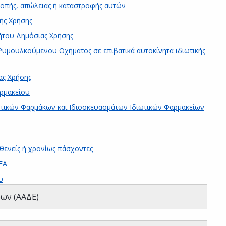
οπής, απώλειας ή καταστροφής αυτών
ής Χρήσης
ήτου Δημόσιας Χρήσης
υμουλκούμενου Οχήματος σε επιβατικά αυτοκίνητα ιδιωτικής
ας Χρήσης
ρμακείου
ικών Φαρμάκων και Ιδιοσκευασμάτων Ιδιωτικών Φαρμακείων
θενείς ή χρονίως πάσχοντες
ΕΑ
υ
ων (ΑΑΔΕ)