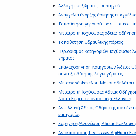
Αλλαγή αμαξώματος φορτηγού
Αναγγελία έναρξης άσκησης επαγγέλμ
Τοποθέτηση γερανού - ανυψωτικού μ
Μετατροπή ισχύουσας άδειας οδήγηση
Τοποθέτηση υδραυλικής πόρτας
Περιορισμός Κατηγοριών Ισχύουσας Ά
γήρατος
Επαναχορήγηση Κατηγοριών Άδειας Οδ
συνταξιοδότησης λόγω γήρατος
Μεταφορά Φακέλου Μοτοποδηλάτου
Μετατροπή Ισχύουσας Άδειας Οδήγησης 
Νότια Κορέα σε αντίστοιχη Ελληνική
Ανταλλαγή Άδειας Οδήγησης που έχει ε
κατηγορίας
Χορήγηση/Ανανέωση Άδειας Κυκλοφορ
Αντικατάσταση Πινακίδων Αριθμού Κ