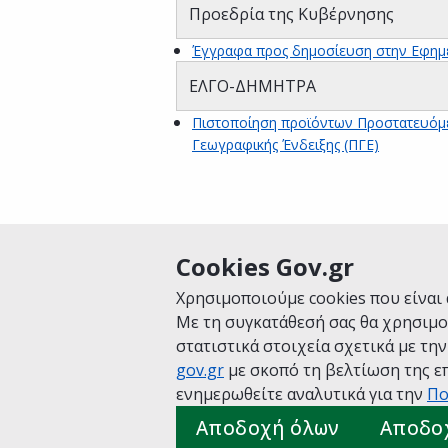
Προεδρία της Κυβέρνησης
Έγγραφα προς δημοσίευση στην Εφημ
ΕΛΓΟ-ΔΗΜΗΤΡΑ
Πιστοποίηση προϊόντων Προστατευόμ
Γεωγραφικής Ένδειξης (ΠΓΕ)
Cookies Gov.gr
Είναι χρήσιμη αυτή η σελίδα;
Χρησιμοποιούμε cookies που είναι 
Με τη συγκατάθεσή σας θα χρησιμο
στατιστικά στοιχεία σχετικά με τη
gov.gr
με σκοπό τη βελτίωση της επ
Αρχική
Σχετικά με το gov.gr
Όροι 
ενημερωθείτε αναλυτικά για την
Πο
Πολιτική cookies
Προτάσεις για το
Αποδοχή όλων
Αποδο
Υλοποίηση από το
Υπουργείο Ψηφ