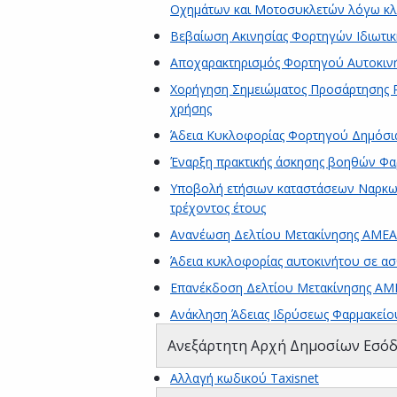
Οχημάτων και Μοτοσυκλετών λόγω κλ
Βεβαίωση Ακινησίας Φορτηγών Ιδιωτικ
Αποχαρακτηρισμός Φορτηγού Αυτοκιν
Χορήγηση Σημειώματος Προσάρτησης Ρ
χρήσης
Άδεια Κυκλοφορίας Φορτηγού Δημόσι
Έναρξη πρακτικής άσκησης βοηθών Φα
Υποβολή ετήσιων καταστάσεων Ναρκωτ
τρέχοντος έτους
Ανανέωση Δελτίου Μετακίνησης ΑΜΕΑ
Άδεια κυκλοφορίας αυτοκινήτου σε ασ
Επανέκδοση Δελτίου Μετακίνησης ΑΜ
Ανάκληση Άδειας Ιδρύσεως Φαρμακείο
Ανεξάρτητη Αρχή Δημοσίων Εσόδ
Αλλαγή κωδικού Taxisnet