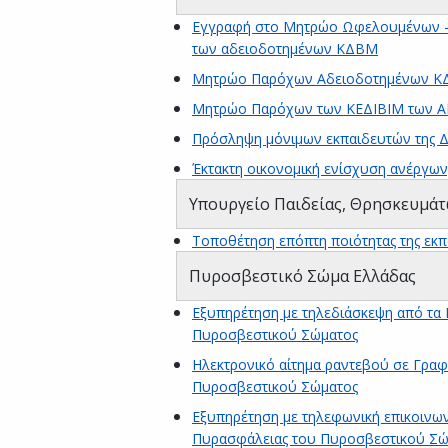
Εγγραφή στο Μητρώο Ωφελουμένων - Ε
των αδειοδοτημένων ΚΔΒΜ
Μητρώο Παρόχων Αδειοδοτημένων ΚΔ
Μητρώο Παρόχων των ΚΕΔΙΒΙΜ των ΑΕΙ
Πρόσληψη μόνιμων εκπαιδευτών της 
Έκτακτη οικονομική ενίσχυση ανέργω
Υπουργείο Παιδείας, Θρησκευμάτ
Τοποθέτηση επόπτη ποιότητας της εκ
Πυροσβεστικό Σώμα Ελλάδας
Εξυπηρέτηση με τηλεδιάσκεψη από τα 
Πυροσβεστικού Σώματος
Ηλεκτρονικό αίτημα ραντεβού σε Γραφ
Πυροσβεστικού Σώματος
Εξυπηρέτηση με τηλεφωνική επικοινων
Πυρασφάλειας του Πυροσβεστικού Σώ