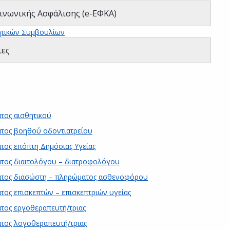
ινωνικής Ασφάλισης (e-ΕΦΚΑ)
ητικών Συμβουλίων
ιες
τος αισθητικού
ατος βοηθού οδοντιατρείου
τος επόπτη Δημόσιας Υγείας
ατος διαιτολόγου – διατροφολόγου
ματος διασώστη – πληρώματος ασθενοφόρου
τος επισκεπτών – επισκεπτριών υγείας
τος εργοθεραπευτή/τριας
ατος λογοθεραπευτή/τριας