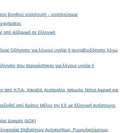
ατος βοηθού νοσηλευτή – νοσηλεύτριας
ηχανήματος
ς από Αλβανική σε Ελληνική
δειας Οδήγησης για λόγους υγείας ή συνταξιοδότησης λόγω
ήγησης που περιορίστηκαν για λόγους υγείας ή
από Η.Π.Α., Καναδά, Αυστραλία, Ιαπωνία, Νότια Αφρική και
κδοθεί από Κράτος Μέλος της Ε.Ε. με Ελληνική αντίστοιχης
ίας Δοκιμής (ΔΟΚ)
υκλοφορίας Επιβατηγών Αυτοκινήτων, Ρυμουλκούμενων