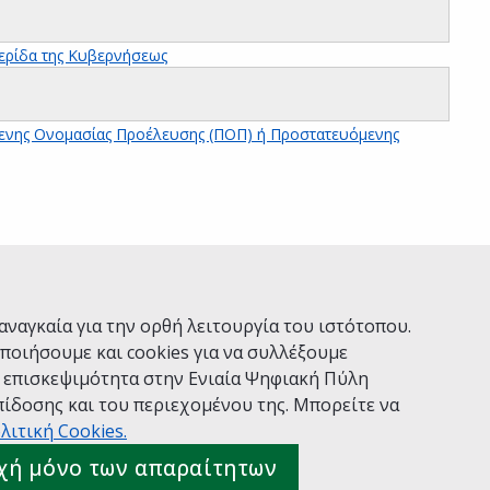
ερίδα της Κυβερνήσεως
ενης Ονομασίας Προέλευσης (ΠΟΠ) ή Προστατευόμενης
Ναι
Όχι
αναγκαία για την ορθή λειτουργία του ιστότοπου.
ποιήσουμε και cookies για να συλλέξουμε
ν επισκεψιμότητα στην Ενιαία Ψηφιακή Πύλη
ίδοσης και του περιεχομένου της. Μπορείτε να
Χρήσης
Πολιτική Απορρήτου
Δήλωση προσβασιμότητας
λιτική Cookies.
 gov.gr
χή μόνο των απαραίτητων
ιακής Διακυβέρνησης
Ελληνικά
|
Αγγλικά