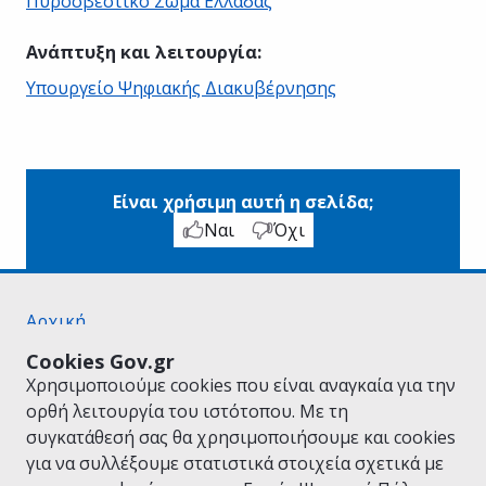
Πυροσβεστικό Σώμα Ελλάδας
Ανάπτυξη και λειτουργία
:
Υπουργείο Ψηφιακής Διακυβέρνησης
Είναι χρήσιμη αυτή η σελίδα;
Ναι
Όχι
Αρχική
Σχετικά με το gov.gr
Cookies Gov.gr
Όροι Χρήσης
Χρησιμοποιούμε cookies που είναι αναγκαία για την
Πολιτική Απορρήτου
ορθή λειτουργία του ιστότοπου. Με τη
Δήλωση προσβασιμότητας
συγκατάθεσή σας θα χρησιμοποιήσουμε και cookies
Πολιτική cookies
για να συλλέξουμε στατιστικά στοιχεία σχετικά με
Προτάσεις για το gov.gr