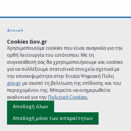
Αρχική
Σχετικά με το gov.gr
Cookies Gov.gr
Όροι Χρήσης
Χρησιμοποιούμε cookies που είναι αναγκαία για την
Πολιτική Απορρήτου
ορθή λειτουργία του ιστότοπου. Με τη
Δήλωση προσβασιμότητας
συγκατάθεσή σας θα χρησιμοποιήσουμε και cookies
Πολιτική cookies
για να συλλέξουμε στατιστικά στοιχεία σχετικά με
Προτάσεις για το gov.gr
την επισκεψιμότητα στην Ενιαία Ψηφιακή Πύλη
Υλοποίηση από το
Υπουργείο Ψηφιακής
gov.gr
με σκοπό τη βελτίωση της επίδοσης και του
Διακυβέρνησης
περιεχομένου της. Μπορείτε να ενημερωθείτε
Ελληνικά
|
Αγγλικά
αναλυτικά για την
Πολιτική Cookies.
Αποδοχή όλων
Αποδοχή μόνο των απαραίτητων