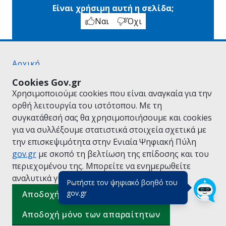
Είναι χρήσιμη αυτή η σελίδα;
Ναι
Όχι
Αρχική
Σχετικά με το gov.gr
Cookies Gov.gr
Όροι Χρήσης
Χρησιμοποιούμε cookies που είναι αναγκαία για την
Πολιτική Απορρήτου
ορθή λειτουργία του ιστότοπου. Με τη
Δήλωση προσβασιμότητας
συγκατάθεσή σας θα χρησιμοποιήσουμε και cookies
Πολιτική cookies
για να συλλέξουμε στατιστικά στοιχεία σχετικά με
Προτάσεις για το gov.gr
την επισκεψιμότητα στην Ενιαία Ψηφιακή Πύλη
Υλοποίηση από το
Υπουργείο Ψηφιακής
gov.gr
με σκοπό τη βελτίωση της επίδοσης και του
Διακυβέρνησης
περιεχομένου της. Μπορείτε να ενημερωθείτε
Ελληνικά
|
Αγγλικά
αναλυτικά για την
Πολιτική Cookies.
Ρωτήστε τον ψηφιακό βοηθό του
(πάτησε για κλείσιμο)
gov.gr
Αποδοχή όλων
Αποδοχή μόνο των απαραίτητων