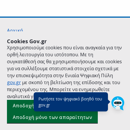
Αρχική
Σχετικά με το gov.gr
Cookies Gov.gr
Όροι Χρήσης
Χρησιμοποιούμε cookies που είναι αναγκαία για την
Πολιτική Απορρήτου
ορθή λειτουργία του ιστότοπου. Με τη
Δήλωση προσβασιμότητας
συγκατάθεσή σας θα χρησιμοποιήσουμε και cookies
Πολιτική cookies
για να συλλέξουμε στατιστικά στοιχεία σχετικά με
Προτάσεις για το gov.gr
την επισκεψιμότητα στην Ενιαία Ψηφιακή Πύλη
Υλοποίηση από το
Υπουργείο Ψηφιακής
gov.gr
με σκοπό τη βελτίωση της επίδοσης και του
Διακυβέρνησης
περιεχομένου της. Μπορείτε να ενημερωθείτε
Ελληνικά
|
Αγγλικά
αναλυτικά για την
Πολιτική Cookies.
Ρωτήστε τον ψηφιακό βοηθό του
(πάτησε για κλείσιμο)
gov.gr
Αποδοχή όλων
Αποδοχή μόνο των απαραίτητων