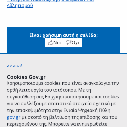
Αθλητισμού
Είναι χρήσιμη αυτή η σελίδα;
Ναι
Όχι
Αρχική
Σχετικά με το gov.gr
Cookies Gov.gr
Όροι Χρήσης
Χρησιμοποιούμε cookies που είναι αναγκαία για την
Πολιτική Απορρήτου
ορθή λειτουργία του ιστότοπου. Με τη
Δήλωση προσβασιμότητας
συγκατάθεσή σας θα χρησιμοποιήσουμε και cookies
Πολιτική cookies
για να συλλέξουμε στατιστικά στοιχεία σχετικά με
Προτάσεις για το gov.gr
την επισκεψιμότητα στην Ενιαία Ψηφιακή Πύλη
Υλοποίηση από το
Υπουργείο Ψηφιακής
gov.gr
με σκοπό τη βελτίωση της επίδοσης και του
Διακυβέρνησης
περιεχομένου της. Μπορείτε να ενημερωθείτε