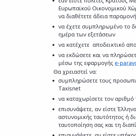
εάν είστε πολίτες Κράτους Μ
Ευρωπαϊκού Οικονομικού Χώρ
να διαθέτετε άδεια παραμονή
να έχετε συμπληρωμένο το δω
ημέρα των εξετάσεων
να κατέχετε αποδεικτικό απ
να εκδώσετε και να πληρώσε
μέσω της εφαρμογής
e-parav
Θα χρειαστεί να:
συμπληρώσετε τους προσωπι
Taxisnet
να καταχωρίσετε τον αριθμό
επισυνάψετε, αν είστε Έλλην
αστυνομικής ταυτότητος ή δι
ταυτοποίηση σας και τη διαπ
επισυνάψετε, αν είστε υπήκο