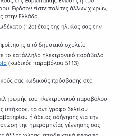
έλους της Ευρωπαϊκής Ένωσης ή του
ου. Εφόσον είστε πολίτες άλλων χωρών,
ς στην Ελλάδα.
δέκατο (12ο) έτος της ηλικίας σας την
οφοίτησης από δημοτικό σχολείο
τε το κατάλληλο ηλεκτρονικό παράβολο
olo
(κωδικός παραβόλου 5113)
κούς σας κωδικούς πρόσβασης στο
 πληρωμής του ηλεκτρονικού παραβόλου
ας υπήκοος, το αντίγραφο δελτίου
αβατηρίου ή άδειας οδήγησης για την
ίστωση της ημερομηνίας γέννησης σας
ος άλλης χώρας, αποδεικτικά έγγραφα