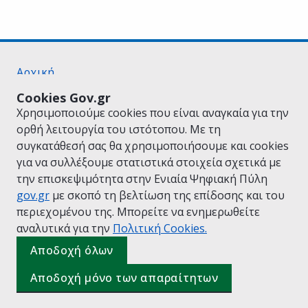
Αρχική
Σχετικά με το gov.gr
Cookies Gov.gr
Όροι Χρήσης
Χρησιμοποιούμε cookies που είναι αναγκαία για την
Πολιτική Απορρήτου
ορθή λειτουργία του ιστότοπου. Με τη
Δήλωση προσβασιμότητας
συγκατάθεσή σας θα χρησιμοποιήσουμε και cookies
Πολιτική cookies
για να συλλέξουμε στατιστικά στοιχεία σχετικά με
Προτάσεις για το gov.gr
την επισκεψιμότητα στην Ενιαία Ψηφιακή Πύλη
Υλοποίηση από το
Υπουργείο Ψηφιακής
gov.gr
με σκοπό τη βελτίωση της επίδοσης και του
Διακυβέρνησης
περιεχομένου της. Μπορείτε να ενημερωθείτε
Ελληνικά
|
Αγγλικά
αναλυτικά για την
Πολιτική Cookies.
Αποδοχή όλων
Αποδοχή μόνο των απαραίτητων