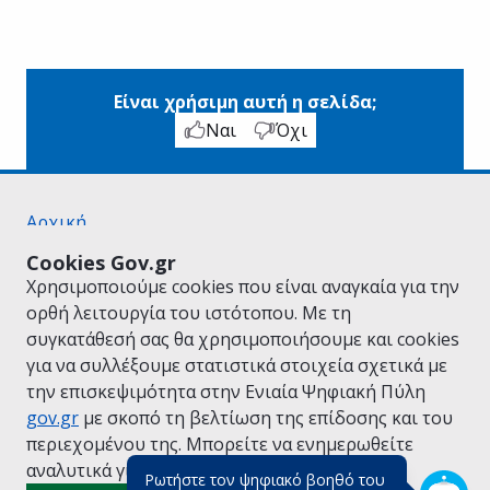
Είναι χρήσιμη αυτή η σελίδα;
Ναι
Όχι
Αρχική
Σχετικά με το gov.gr
Cookies Gov.gr
Όροι Χρήσης
Χρησιμοποιούμε cookies που είναι αναγκαία για την
Πολιτική Απορρήτου
ορθή λειτουργία του ιστότοπου. Με τη
Δήλωση προσβασιμότητας
συγκατάθεσή σας θα χρησιμοποιήσουμε και cookies
Πολιτική cookies
για να συλλέξουμε στατιστικά στοιχεία σχετικά με
Προτάσεις για το gov.gr
την επισκεψιμότητα στην Ενιαία Ψηφιακή Πύλη
Υλοποίηση από το
Υπουργείο Ψηφιακής
gov.gr
με σκοπό τη βελτίωση της επίδοσης και του
Διακυβέρνησης
περιεχομένου της. Μπορείτε να ενημερωθείτε
Ελληνικά
|
Αγγλικά
αναλυτικά για την
Πολιτική Cookies.
Ρωτήστε τον ψηφιακό βοηθό του