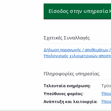
Είσοδος στην υπηρεσία
Σχετικές Συναλλαγές
Δήλωση παραγωγής / αποθεμάτων / 
Υπολογισμός χιλιομετρικών αποσ
Πληροφορίες υπηρεσίας
Τελευταία ενημέρωση
:
Τρίτ
Υπου
Υπεύθυνος φορέας
:
Υπου
Ανάπτυξη και λειτουργία
: