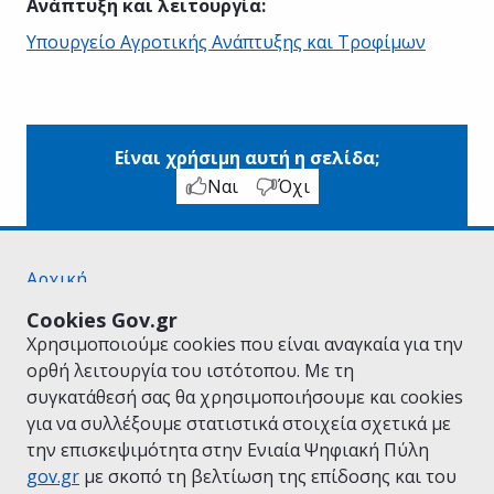
Ανάπτυξη και λειτουργία
:
Υπουργείο Αγροτικής Ανάπτυξης και Τροφίμων
Είναι χρήσιμη αυτή η σελίδα;
Ναι
Όχι
Αρχική
Σχετικά με το gov.gr
Cookies Gov.gr
Όροι Χρήσης
Χρησιμοποιούμε cookies που είναι αναγκαία για την
Πολιτική Απορρήτου
ορθή λειτουργία του ιστότοπου. Με τη
Δήλωση προσβασιμότητας
συγκατάθεσή σας θα χρησιμοποιήσουμε και cookies
Πολιτική cookies
για να συλλέξουμε στατιστικά στοιχεία σχετικά με
Προτάσεις για το gov.gr
την επισκεψιμότητα στην Ενιαία Ψηφιακή Πύλη
Υλοποίηση από το
Υπουργείο Ψηφιακής
gov.gr
με σκοπό τη βελτίωση της επίδοσης και του
Διακυβέρνησης