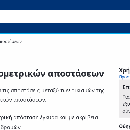
αποστάσεων
Χρή
ιομετρικών αποστάσεων
Προσθ
Επ
 τις αποστάσεις μεταξύ των οικισμών της
Για
ρικών αποστάσεων.
εξ
σύ
τρική απόσταση έγκυρα και με ακρίβεια
Οδηγ
ιαδρομών