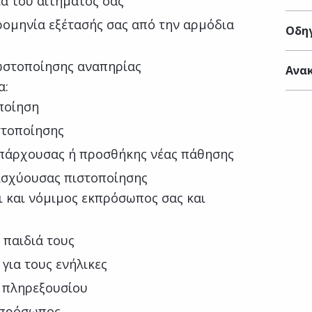
α του αιτήματός σας
ρομηνία εξέτασής σας από την αρμόδια
Οδηγ
νωστοποίησης αναπηρίας
Ανακ
α:
ποίηση
στοποίησης
υπάρχουσας ή προσθήκης νέας πάθησης
ισχύουσας πιστοποίησης
ι και νόμιμος εκπρόσωπος σας και
α παιδιά τους
για τους ενήλικες
 πληρεξουσίου
κπρόσωπος