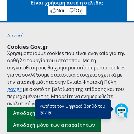
Είναι χρήσιμη αυτή η σελίδα;
Ναι
Όχι
Αρχική
Σχετικά με το gov.gr
Cookies Gov.gr
Όροι Χρήσης
Χρησιμοποιούμε cookies που είναι αναγκαία για την
Πολιτική Απορρήτου
ορθή λειτουργία του ιστότοπου. Με τη
Δήλωση προσβασιμότητας
συγκατάθεσή σας θα χρησιμοποιήσουμε και cookies
Πολιτική cookies
για να συλλέξουμε στατιστικά στοιχεία σχετικά με
Προτάσεις για το gov.gr
την επισκεψιμότητα στην Ενιαία Ψηφιακή Πύλη
Υλοποίηση από το
Υπουργείο Ψηφιακής
gov.gr
με σκοπό τη βελτίωση της επίδοσης και του
Διακυβέρνησης
περιεχομένου της. Μπορείτε να ενημερωθείτε
Ελληνικά
|
Αγγλικά
αναλυτικά για την
Πολιτική Cookies.
Ρωτήστε τον ψηφιακό βοηθό του
(πάτησε για κλείσιμο)
gov.gr
Αποδοχή όλων
Αποδοχή μόνο των απαραίτητων