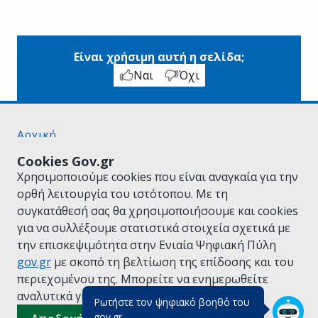
Είναι χρήσιμη αυτή η σελίδα;
Ναι
Όχι
Αρχική
Σχετικά με το gov.gr
Cookies Gov.gr
Όροι Χρήσης
Χρησιμοποιούμε cookies που είναι αναγκαία για την
Πολιτική Απορρήτου
ορθή λειτουργία του ιστότοπου. Με τη
Δήλωση προσβασιμότητας
συγκατάθεσή σας θα χρησιμοποιήσουμε και cookies
Πολιτική cookies
για να συλλέξουμε στατιστικά στοιχεία σχετικά με
Προτάσεις για το gov.gr
την επισκεψιμότητα στην Ενιαία Ψηφιακή Πύλη
Υλοποίηση από το
Υπουργείο Ψηφιακής
gov.gr
με σκοπό τη βελτίωση της επίδοσης και του
Διακυβέρνησης
περιεχομένου της. Μπορείτε να ενημερωθείτε
Ελληνικά
|
Αγγλικά
αναλυτικά για την
Πολιτική Cookies.
Ρωτήστε τον ψηφιακό βοηθό του
(πάτησε για κλείσιμο)
gov.gr