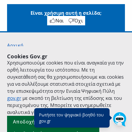
Είναι χρήσιμη αυτή η σελίδα;
Ναι
Όχι
Αρχική
Σχετικά με το gov.gr
Cookies Gov.gr
Όροι Χρήσης
Χρησιμοποιούμε cookies που είναι αναγκαία για την
Πολιτική Απορρήτου
ορθή λειτουργία του ιστότοπου. Με τη
Δήλωση προσβασιμότητας
συγκατάθεσή σας θα χρησιμοποιήσουμε και cookies
Πολιτική cookies
για να συλλέξουμε στατιστικά στοιχεία σχετικά με
Προτάσεις για το gov.gr
την επισκεψιμότητα στην Ενιαία Ψηφιακή Πύλη
Υλοποίηση από το
Υπουργείο Ψηφιακής
gov.gr
με σκοπό τη βελτίωση της επίδοσης και του
Διακυβέρνησης
περιεχομένου της. Μπορείτε να ενημερωθείτε
Ελληνικά
|
Αγγλικά
αναλυτικά για την
Πολιτική Cookies.
Ρωτήστε τον ψηφιακό βοηθό του
(πάτησε για κλείσιμο)
gov.gr
Αποδοχή όλων