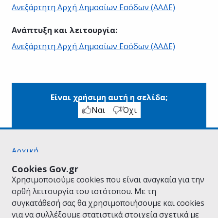
Ανεξάρτητη Αρχή Δημοσίων Εσόδων (ΑΑΔΕ)
Ανάπτυξη και λειτουργία
:
Ανεξάρτητη Αρχή Δημοσίων Εσόδων (ΑΑΔΕ)
Είναι χρήσιμη αυτή η σελίδα;
Ναι
Όχι
Αρχική
Σχετικά με το gov.gr
Cookies Gov.gr
Όροι Χρήσης
Χρησιμοποιούμε cookies που είναι αναγκαία για την
Πολιτική Απορρήτου
ορθή λειτουργία του ιστότοπου. Με τη
Δήλωση προσβασιμότητας
συγκατάθεσή σας θα χρησιμοποιήσουμε και cookies
Πολιτική cookies
για να συλλέξουμε στατιστικά στοιχεία σχετικά με