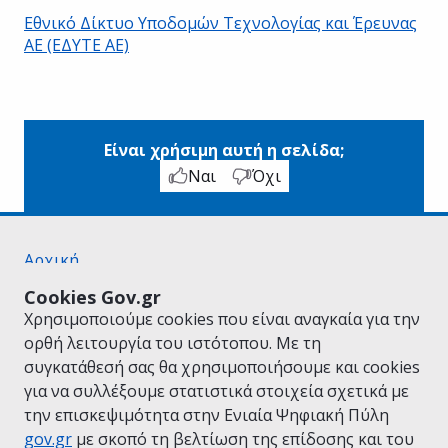
Εθνικό Δίκτυο Υποδομών Τεχνολογίας και Έρευνας
ΑΕ (ΕΔΥΤΕ ΑΕ)
Είναι χρήσιμη αυτή η σελίδα;
Ναι
Όχι
Αρχική
Σχετικά με το gov.gr
Cookies Gov.gr
Όροι Χρήσης
Χρησιμοποιούμε cookies που είναι αναγκαία για την
Πολιτική Απορρήτου
ορθή λειτουργία του ιστότοπου. Με τη
Δήλωση προσβασιμότητας
συγκατάθεσή σας θα χρησιμοποιήσουμε και cookies
Πολιτική cookies
για να συλλέξουμε στατιστικά στοιχεία σχετικά με
Προτάσεις για το gov.gr
την επισκεψιμότητα στην Ενιαία Ψηφιακή Πύλη
Υλοποίηση από το
Υπουργείο Ψηφιακής
gov.gr
με σκοπό τη βελτίωση της επίδοσης και του