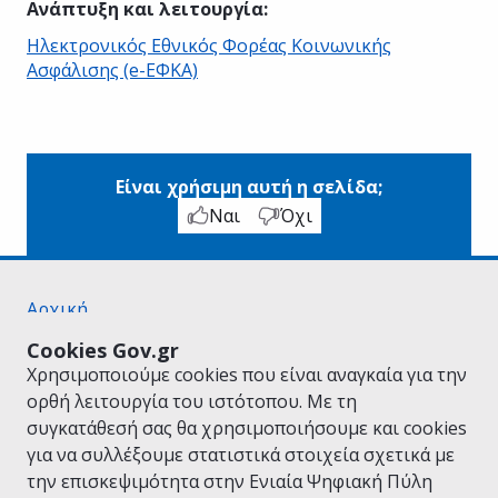
Ανάπτυξη και λειτουργία
:
Ηλεκτρονικός Εθνικός Φορέας Κοινωνικής
Ασφάλισης (e-ΕΦΚΑ)
Είναι χρήσιμη αυτή η σελίδα;
Ναι
Όχι
Αρχική
Σχετικά με το gov.gr
Cookies Gov.gr
Όροι Χρήσης
Χρησιμοποιούμε cookies που είναι αναγκαία για την
Πολιτική Απορρήτου
ορθή λειτουργία του ιστότοπου. Με τη
Δήλωση προσβασιμότητας
συγκατάθεσή σας θα χρησιμοποιήσουμε και cookies
Πολιτική cookies
για να συλλέξουμε στατιστικά στοιχεία σχετικά με
Προτάσεις για το gov.gr
την επισκεψιμότητα στην Ενιαία Ψηφιακή Πύλη
Υλοποίηση από το
Υπουργείο Ψηφιακής