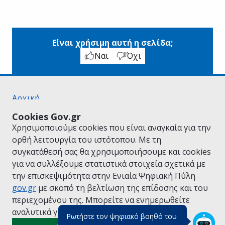
Είναι χρήσιμη αυτή η σελίδα;
Ναι
Όχι
Αρχική
Σχετικά με το gov.gr
Cookies Gov.gr
Όροι Χρήσης
Χρησιμοποιούμε cookies που είναι αναγκαία για την
Πολιτική Απορρήτου
ορθή λειτουργία του ιστότοπου. Με τη
Δήλωση προσβασιμότητας
συγκατάθεσή σας θα χρησιμοποιήσουμε και cookies
Πολιτική cookies
για να συλλέξουμε στατιστικά στοιχεία σχετικά με
Προτάσεις για το gov.gr
την επισκεψιμότητα στην Ενιαία Ψηφιακή Πύλη
Υλοποίηση από το
Υπουργείο Ψηφιακής
gov.gr
με σκοπό τη βελτίωση της επίδοσης και του
Διακυβέρνησης
περιεχομένου της. Μπορείτε να ενημερωθείτε
Ελληνικά
|
Αγγλικά
αναλυτικά για την
Πολιτική Cookies.
Ρωτήστε τον ψηφιακό βοηθό του