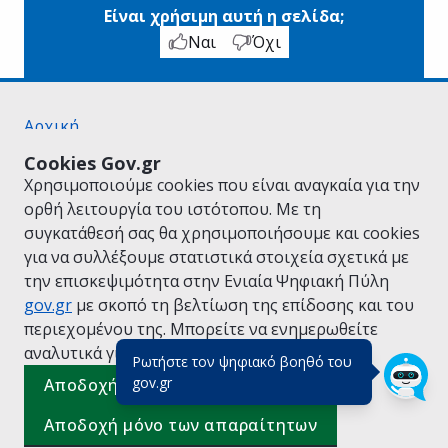
Είναι χρήσιμη αυτή η σελίδα;
Ναι
Όχι
Αρχική
Σχετικά με το gov.gr
Cookies Gov.gr
Όροι Χρήσης
Χρησιμοποιούμε cookies που είναι αναγκαία για την
Πολιτική Απορρήτου
ορθή λειτουργία του ιστότοπου. Με τη
Δήλωση προσβασιμότητας
συγκατάθεσή σας θα χρησιμοποιήσουμε και cookies
Πολιτική cookies
για να συλλέξουμε στατιστικά στοιχεία σχετικά με
Προτάσεις για το gov.gr
την επισκεψιμότητα στην Ενιαία Ψηφιακή Πύλη
Υλοποίηση από το
Υπουργείο Ψηφιακής
gov.gr
με σκοπό τη βελτίωση της επίδοσης και του
Διακυβέρνησης
περιεχομένου της. Μπορείτε να ενημερωθείτε
Ελληνικά
|
Αγγλικά
αναλυτικά για την
Πολιτική Cookies.
Ρωτήστε τον ψηφιακό βοηθό του
(πάτησε για κλείσιμο)
gov.gr
Αποδοχή όλων
Αποδοχή μόνο των απαραίτητων