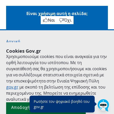
Είναι χρήσιμη αυτή η σελίδα;
Ναι
Όχι
Αρχική
Σχετικά με το gov.gr
Cookies Gov.gr
Όροι Χρήσης
Χρησιμοποιούμε cookies που είναι αναγκαία για την
Πολιτική Απορρήτου
ορθή λειτουργία του ιστότοπου. Με τη
Δήλωση προσβασιμότητας
συγκατάθεσή σας θα χρησιμοποιήσουμε και cookies
Πολιτική cookies
για να συλλέξουμε στατιστικά στοιχεία σχετικά με
Προτάσεις για το gov.gr
την επισκεψιμότητα στην Ενιαία Ψηφιακή Πύλη
Υλοποίηση από το
Υπουργείο Ψηφιακής
gov.gr
με σκοπό τη βελτίωση της επίδοσης και του
Διακυβέρνησης
περιεχομένου της. Μπορείτε να ενημερωθείτε
Ελληνικά
|
Αγγλικά
αναλυτικά για την
Πολιτική Cookies.
Ρωτήστε τον ψηφιακό βοηθό του
(πάτησε για κλείσιμο)
gov.gr
Αποδοχή όλων