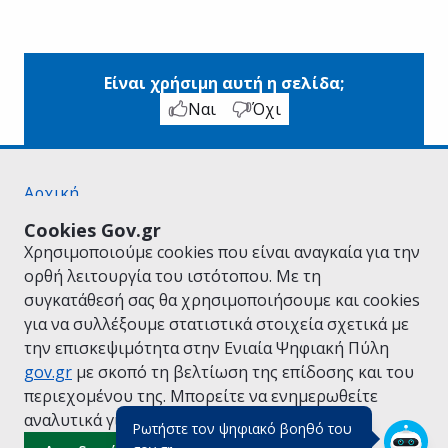
Είναι χρήσιμη αυτή η σελίδα;
Ναι
Όχι
Αρχική
Σχετικά με το gov.gr
Cookies Gov.gr
Όροι Χρήσης
Χρησιμοποιούμε cookies που είναι αναγκαία για την
Πολιτική Απορρήτου
ορθή λειτουργία του ιστότοπου. Με τη
Δήλωση προσβασιμότητας
συγκατάθεσή σας θα χρησιμοποιήσουμε και cookies
Πολιτική cookies
για να συλλέξουμε στατιστικά στοιχεία σχετικά με
Προτάσεις για το gov.gr
την επισκεψιμότητα στην Ενιαία Ψηφιακή Πύλη
Υλοποίηση από το
Υπουργείο Ψηφιακής
gov.gr
με σκοπό τη βελτίωση της επίδοσης και του
Διακυβέρνησης
περιεχομένου της. Μπορείτε να ενημερωθείτε
Ελληνικά
|
Αγγλικά
αναλυτικά για την
Πολιτική Cookies.
Ρωτήστε τον ψηφιακό βοηθό του