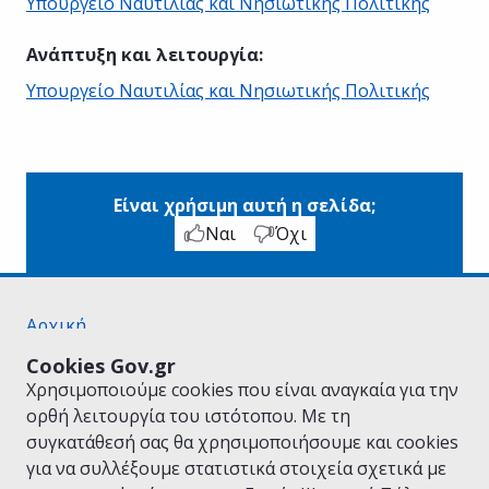
Υπουργείο Ναυτιλίας και Νησιωτικής Πολιτικής
Ανάπτυξη και λειτουργία
:
Υπουργείο Ναυτιλίας και Νησιωτικής Πολιτικής
Είναι χρήσιμη αυτή η σελίδα;
Ναι
Όχι
Αρχική
Σχετικά με το gov.gr
Cookies Gov.gr
Όροι Χρήσης
Χρησιμοποιούμε cookies που είναι αναγκαία για την
Πολιτική Απορρήτου
ορθή λειτουργία του ιστότοπου. Με τη
Δήλωση προσβασιμότητας
συγκατάθεσή σας θα χρησιμοποιήσουμε και cookies
Πολιτική cookies
για να συλλέξουμε στατιστικά στοιχεία σχετικά με
Προτάσεις για το gov.gr