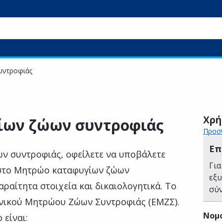
υντροφιάς
Χρή
ίων ζώων συντροφιάς
Προσθ
Επ
ων συντροφιάς, οφείλετε να υποβάλετε
Για
 στο Μητρώο καταφυγίων ζώων
εξ
ραίτητα στοιχεία και δικαιολογητικά. Το
σύ
θνικού Μητρώου Ζώων Συντροφιάς (ΕΜΖΣ).
Νομ
είναι: