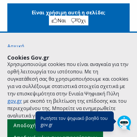
Είναι χρήσιμη αυτή η σελίδα;
Ναι
Όχι
Αρχική
Σχετικά με το gov.gr
Cookies Gov.gr
Όροι Χρήσης
Χρησιμοποιούμε cookies που είναι αναγκαία για την
Πολιτική Απορρήτου
ορθή λειτουργία του ιστότοπου. Με τη
Δήλωση προσβασιμότητας
συγκατάθεσή σας θα χρησιμοποιήσουμε και cookies
Πολιτική cookies
για να συλλέξουμε στατιστικά στοιχεία σχετικά με
Προτάσεις για το gov.gr
την επισκεψιμότητα στην Ενιαία Ψηφιακή Πύλη
Υλοποίηση από το
Υπουργείο Ψηφιακής
gov.gr
με σκοπό τη βελτίωση της επίδοσης και του
Διακυβέρνησης
περιεχομένου της. Μπορείτε να ενημερωθείτε
Ελληνικά
|
Αγγλικά
αναλυτικά για την
Πολιτική Cookies.
Ρωτήστε τον ψηφιακό βοηθό του
(πάτησε για κλείσιμο)
gov.gr
Αποδοχή όλων