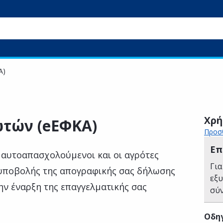
Α)
Χρή
ωτών (eΕΦΚΑ)
Προσθ
Επ
ι αυτοαπασχολούμενοι και οι αγρότες
Για
 υποβολής της απογραφικής σας δήλωσης
εξ
ην έναρξη της επαγγελματικής σας
σύ
Οδηγ