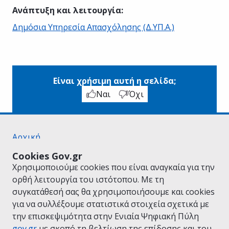
Ανάπτυξη και λειτουργία
:
Δημόσια Υπηρεσία Απασχόλησης (Δ.ΥΠ.Α.)
Είναι χρήσιμη αυτή η σελίδα;
Ναι
Όχι
Αρχική
Σχετικά με το gov.gr
Cookies Gov.gr
Όροι Χρήσης
Χρησιμοποιούμε cookies που είναι αναγκαία για την
Πολιτική Απορρήτου
ορθή λειτουργία του ιστότοπου. Με τη
Δήλωση προσβασιμότητας
συγκατάθεσή σας θα χρησιμοποιήσουμε και cookies
Πολιτική cookies
για να συλλέξουμε στατιστικά στοιχεία σχετικά με
Προτάσεις για το gov.gr
την επισκεψιμότητα στην Ενιαία Ψηφιακή Πύλη
Υλοποίηση από το
Υπουργείο Ψηφιακής
gov.gr
με σκοπό τη βελτίωση της επίδοσης και του