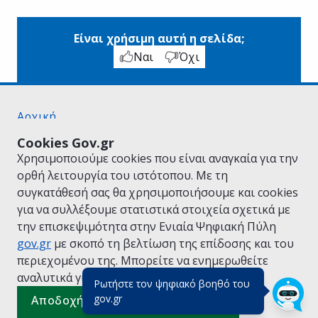
Είναι χρήσιμη αυτή η σελίδα;
Ναι
Όχι
Αρχική
Σχετικά με το gov.gr
Cookies Gov.gr
Όροι Χρήσης
Χρησιμοποιούμε cookies που είναι αναγκαία για την
Πολιτική Απορρήτου
ορθή λειτουργία του ιστότοπου. Με τη
Δήλωση προσβασιμότητας
συγκατάθεσή σας θα χρησιμοποιήσουμε και cookies
Πολιτική cookies
για να συλλέξουμε στατιστικά στοιχεία σχετικά με
Προτάσεις για το gov.gr
την επισκεψιμότητα στην Ενιαία Ψηφιακή Πύλη
Υλοποίηση από το
Υπουργείο Ψηφιακής
gov.gr
με σκοπό τη βελτίωση της επίδοσης και του
Διακυβέρνησης
περιεχομένου της. Μπορείτε να ενημερωθείτε
Ελληνικά
|
Αγγλικά
αναλυτικά για την
Πολιτική Cookies.
Ρωτήστε τον ψηφιακό βοηθό του
(πάτησε για κλείσιμο)
gov.gr
Αποδοχή όλων