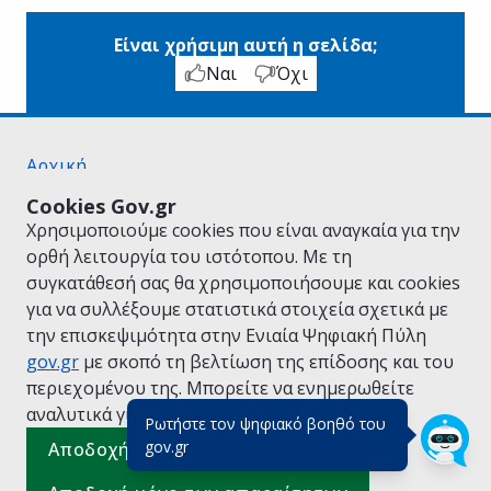
Είναι χρήσιμη αυτή η σελίδα;
Ναι
Όχι
Αρχική
Σχετικά με το gov.gr
Cookies Gov.gr
Όροι Χρήσης
Χρησιμοποιούμε cookies που είναι αναγκαία για την
Πολιτική Απορρήτου
ορθή λειτουργία του ιστότοπου. Με τη
Δήλωση προσβασιμότητας
συγκατάθεσή σας θα χρησιμοποιήσουμε και cookies
Πολιτική cookies
για να συλλέξουμε στατιστικά στοιχεία σχετικά με
Προτάσεις για το gov.gr
την επισκεψιμότητα στην Ενιαία Ψηφιακή Πύλη
Υλοποίηση από το
Υπουργείο Ψηφιακής
gov.gr
με σκοπό τη βελτίωση της επίδοσης και του
Διακυβέρνησης
περιεχομένου της. Μπορείτε να ενημερωθείτε
Ελληνικά
|
Αγγλικά
αναλυτικά για την
Πολιτική Cookies.
Ρωτήστε τον ψηφιακό βοηθό του
(πάτησε για κλείσιμο)
gov.gr
Αποδοχή όλων