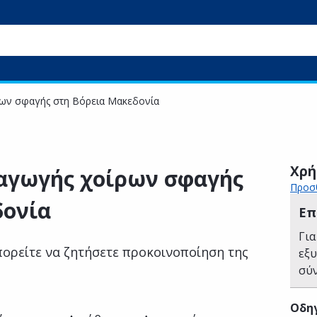
ρων σφαγής στη Βόρεια Μακεδονία
Χρή
ξαγωγής χοίρων σφαγής
Προσθ
δονία
Επ
Για
πορείτε να ζητήσετε προκοινοποίηση της
εξ
σύ
Οδηγ