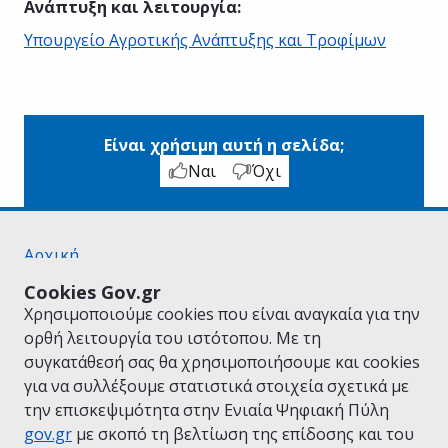
Ανάπτυξη και λειτουργία
:
Υπουργείο Αγροτικής Ανάπτυξης και Τροφίμων
Είναι χρήσιμη αυτή η σελίδα;
Ναι
Όχι
Αρχική
Σχετικά με το gov.gr
Cookies Gov.gr
Όροι Χρήσης
Χρησιμοποιούμε cookies που είναι αναγκαία για την
Πολιτική Απορρήτου
ορθή λειτουργία του ιστότοπου. Με τη
Δήλωση προσβασιμότητας
συγκατάθεσή σας θα χρησιμοποιήσουμε και cookies
Πολιτική cookies
για να συλλέξουμε στατιστικά στοιχεία σχετικά με
Προτάσεις για το gov.gr
την επισκεψιμότητα στην Ενιαία Ψηφιακή Πύλη
Υλοποίηση από το
Υπουργείο Ψηφιακής
gov.gr
με σκοπό τη βελτίωση της επίδοσης και του
Διακυβέρνησης