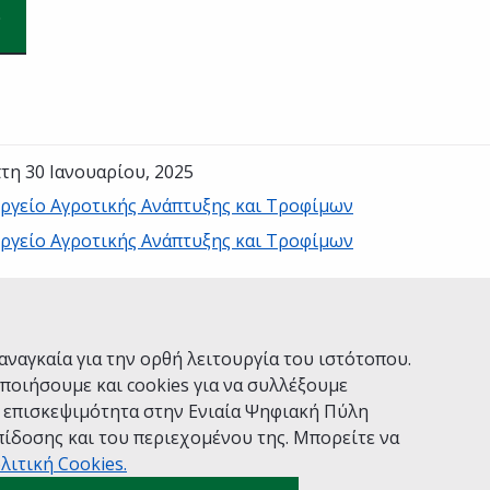
τη 30 Ιανουαρίου, 2025
ργείο Αγροτικής Ανάπτυξης και Τροφίμων
ργείο Αγροτικής Ανάπτυξης και Τροφίμων
Ναι
Όχι
αναγκαία για την ορθή λειτουργία του ιστότοπου.
ποιήσουμε και cookies για να συλλέξουμε
ν επισκεψιμότητα στην Ενιαία Ψηφιακή Πύλη
ίδοσης και του περιεχομένου της. Μπορείτε να
Χρήσης
Πολιτική Απορρήτου
Δήλωση προσβασιμότητας
λιτική Cookies.
 gov.gr