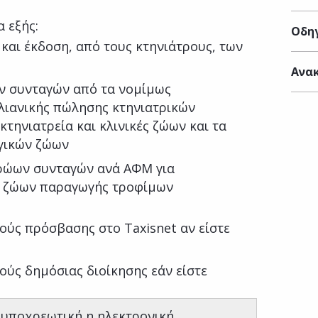
 εξής:
Οδηγ
και έκδοση, από τους κτηνιάτρους, των
Ανακ
ων συνταγών από τα νομίμως
λιανικής πώλησης κτηνιατρικών
τηνιατρεία και κλινικές ζώων και τα
γικών ζώων
ρώων συνταγών ανά ΑΦΜ για
ς ζώων παραγωγής τροφίμων
ούς πρόσβασης στο Taxisnet αν είστε
ύς δημόσιας διοίκησης εάν είστε
ι υποχρεωτική η ηλεκτρονική