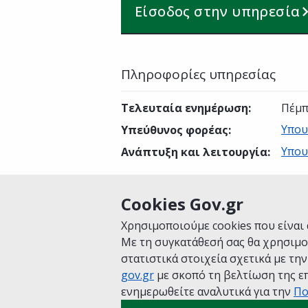
Είσοδος στην υπηρεσία
Πληροφορίες υπηρεσίας
Τελευταία ενημέρωση
:
Πέμπ
Υπου
Υπεύθυνος φορέας
:
Υπου
Ανάπτυξη και λειτουργία
:
Cookies Gov.gr
Είναι χρήσιμη αυτή η σελίδα;
Χρησιμοποιούμε cookies που είναι 
Με τη συγκατάθεσή σας θα χρησιμο
στατιστικά στοιχεία σχετικά με τη
gov.gr
με σκοπό τη βελτίωση της επ
Αρχική
Σχετικά με το gov.gr
Όροι 
ενημερωθείτε αναλυτικά για την
Πο
Πολιτική cookies
Προτάσεις για το