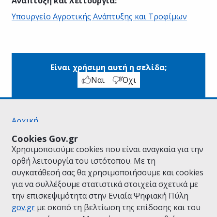
Ανάπτυξη και λειτουργία
:
Υπουργείο Αγροτικής Ανάπτυξης και Τροφίμων
Είναι χρήσιμη αυτή η σελίδα;
Ναι
Όχι
Αρχική
Σχετικά με το gov.gr
Cookies Gov.gr
Όροι Χρήσης
Χρησιμοποιούμε cookies που είναι αναγκαία για την
Πολιτική Απορρήτου
ορθή λειτουργία του ιστότοπου. Με τη
Δήλωση προσβασιμότητας
συγκατάθεσή σας θα χρησιμοποιήσουμε και cookies
Πολιτική cookies
για να συλλέξουμε στατιστικά στοιχεία σχετικά με
Προτάσεις για το gov.gr
την επισκεψιμότητα στην Ενιαία Ψηφιακή Πύλη
Υλοποίηση από το
Υπουργείο Ψηφιακής
gov.gr
με σκοπό τη βελτίωση της επίδοσης και του
Διακυβέρνησης