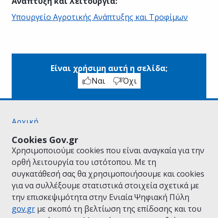
Ανάπτυξη και λειτουργία
:
Υπουργείο Αγροτικής Ανάπτυξης και Τροφίμων
Είναι χρήσιμη αυτή η σελίδα;
Ναι
Όχι
Αρχική
Σχετικά με το gov.gr
Cookies Gov.gr
Όροι Χρήσης
Χρησιμοποιούμε cookies που είναι αναγκαία για την
Πολιτική Απορρήτου
ορθή λειτουργία του ιστότοπου. Με τη
Δήλωση προσβασιμότητας
συγκατάθεσή σας θα χρησιμοποιήσουμε και cookies
Πολιτική cookies
για να συλλέξουμε στατιστικά στοιχεία σχετικά με
Προτάσεις για το gov.gr
την επισκεψιμότητα στην Ενιαία Ψηφιακή Πύλη
Υλοποίηση από το
Υπουργείο Ψηφιακής
gov.gr
με σκοπό τη βελτίωση της επίδοσης και του
Διακυβέρνησης