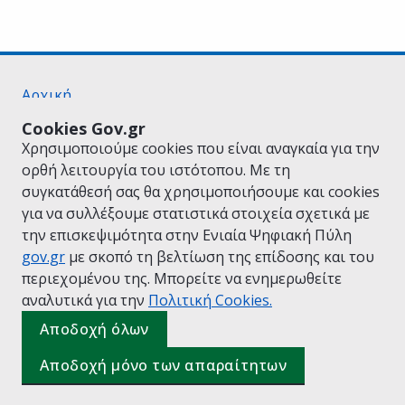
Αρχική
Σχετικά με το gov.gr
Cookies Gov.gr
Όροι Χρήσης
Χρησιμοποιούμε cookies που είναι αναγκαία για την
Πολιτική Απορρήτου
ορθή λειτουργία του ιστότοπου. Με τη
Δήλωση προσβασιμότητας
συγκατάθεσή σας θα χρησιμοποιήσουμε και cookies
Πολιτική cookies
για να συλλέξουμε στατιστικά στοιχεία σχετικά με
Προτάσεις για το gov.gr
την επισκεψιμότητα στην Ενιαία Ψηφιακή Πύλη
Υλοποίηση από το
Υπουργείο Ψηφιακής
gov.gr
με σκοπό τη βελτίωση της επίδοσης και του
Διακυβέρνησης
περιεχομένου της. Μπορείτε να ενημερωθείτε
Ελληνικά
|
Αγγλικά
αναλυτικά για την
Πολιτική Cookies.
Ρωτήστε τον ψηφιακό βοηθό του
(πάτησε για κλείσιμο)
gov.gr
Αποδοχή όλων
Αποδοχή μόνο των απαραίτητων