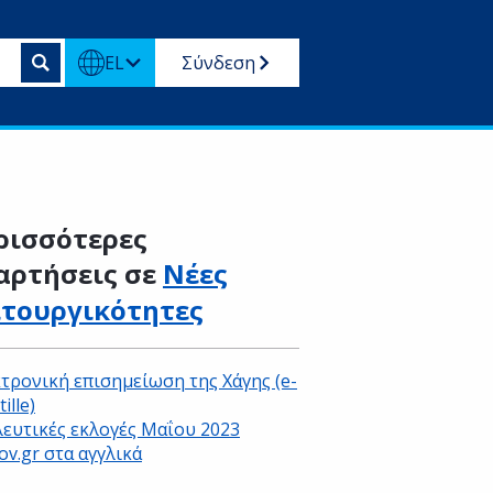
EL
Σύνδεση
ρισσότερες
αρτήσεις σε
Νέες
ιτουργικότητες
τρονική επισημείωση της Χάγης (e-
ille)
ευτικές εκλογές Μαΐου 2023
ov.gr στα αγγλικά