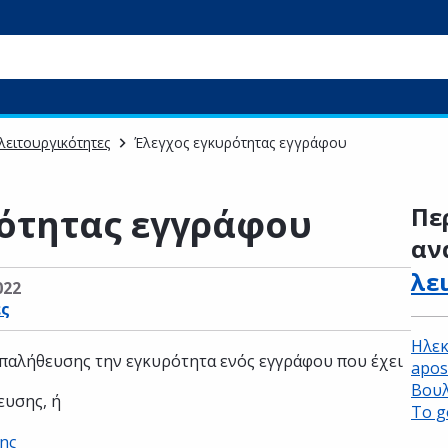
λειτουργικότητες
Έλεγχος εγκυρότητας εγγράφου
ότητας εγγράφου
Πε
αν
λε
022
ες
Ηλεκ
παλήθευσης την εγκυρότητα ενός εγγράφου που έχει
apost
Βουλ
ευσης, ή
Το g
ης