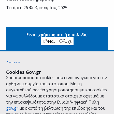
Τετάρτη 26 Φεβρουαρίου, 2025
Είναι χρήσιμη αυτή η σελίδα;
Ναι
Όχι
Αρχική
Σχετικά με το gov.gr
Cookies Gov.gr
Όροι Χρήσης
Χρησιμοποιούμε cookies που είναι αναγκαία για την
Πολιτική Απορρήτου
ορθή λειτουργία του ιστότοπου. Με τη
Δήλωση προσβασιμότητας
συγκατάθεσή σας θα χρησιμοποιήσουμε και cookies
Πολιτική cookies
για να συλλέξουμε στατιστικά στοιχεία σχετικά με
Προτάσεις για το gov.gr
την επισκεψιμότητα στην Ενιαία Ψηφιακή Πύλη
Υλοποίηση από το
Υπουργείο Ψηφιακής
gov.gr
με σκοπό τη βελτίωση της επίδοσης και του
Διακυβέρνησης