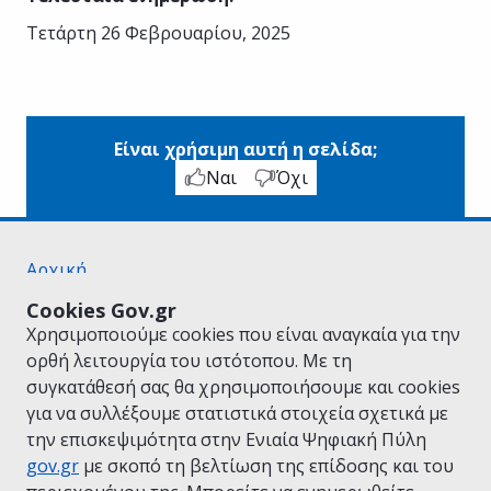
Τετάρτη 26 Φεβρουαρίου, 2025
Είναι χρήσιμη αυτή η σελίδα;
Ναι
Όχι
Αρχική
Σχετικά με το gov.gr
Cookies Gov.gr
Όροι Χρήσης
Χρησιμοποιούμε cookies που είναι αναγκαία για την
Πολιτική Απορρήτου
ορθή λειτουργία του ιστότοπου. Με τη
Δήλωση προσβασιμότητας
συγκατάθεσή σας θα χρησιμοποιήσουμε και cookies
Πολιτική cookies
για να συλλέξουμε στατιστικά στοιχεία σχετικά με
Προτάσεις για το gov.gr
την επισκεψιμότητα στην Ενιαία Ψηφιακή Πύλη
Υλοποίηση από το
Υπουργείο Ψηφιακής
gov.gr
με σκοπό τη βελτίωση της επίδοσης και του
Διακυβέρνησης