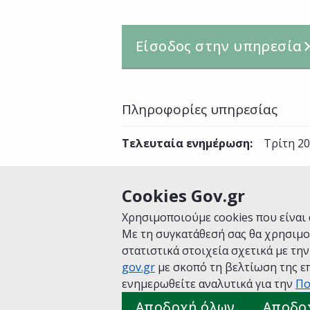
Είσοδος στην υπηρεσία
Πληροφορίες υπηρεσίας
Τελευταία ενημέρωση
:
Τρίτη 20
Cookies Gov.gr
Είναι χρήσιμη αυτή η σελίδα;
Χρησιμοποιούμε cookies που είναι 
Με τη συγκατάθεσή σας θα χρησιμο
στατιστικά στοιχεία σχετικά με τη
gov.gr
με σκοπό τη βελτίωση της επ
Αρχική
Σχετικά με το gov.gr
Όροι 
ενημερωθείτε αναλυτικά για την
Πο
Πολιτική cookies
Προτάσεις για το
Αποδοχή όλων
Αποδο
Υλοποίηση από το
Υπουργείο Ψηφ