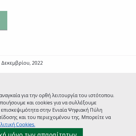
 Δεκεμβρίου, 2022
Ναι
Όχι
αναγκαία για την ορθή λειτουργία του ιστότοπου.
ποιήσουμε και cookies για να συλλέξουμε
ν επισκεψιμότητα στην Ενιαία Ψηφιακή Πύλη
ίδοσης και του περιεχομένου της. Μπορείτε να
Χρήσης
Πολιτική Απορρήτου
Δήλωση προσβασιμότητας
λιτική Cookies.
 gov.gr
χή μόνο των απαραίτητων
ιακής Διακυβέρνησης
Ελληνικά
|
Αγγλικά