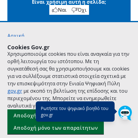
Είναι χρήσιμη αυτή η σελίδα;
Ναι
Όχι
Αρχική
Σχετικά με το gov.gr
Cookies Gov.gr
Όροι Χρήσης
Χρησιμοποιούμε cookies που είναι αναγκαία για την
Πολιτική Απορρήτου
ορθή λειτουργία του ιστότοπου. Με τη
Δήλωση προσβασιμότητας
συγκατάθεσή σας θα χρησιμοποιήσουμε και cookies
Πολιτική cookies
για να συλλέξουμε στατιστικά στοιχεία σχετικά με
Προτάσεις για το gov.gr
την επισκεψιμότητα στην Ενιαία Ψηφιακή Πύλη
Υλοποίηση από το
Υπουργείο Ψηφιακής
gov.gr
με σκοπό τη βελτίωση της επίδοσης και του
Διακυβέρνησης
περιεχομένου της. Μπορείτε να ενημερωθείτε
Ελληνικά
|
Αγγλικά
αναλυτικά για την
Πολιτική Cookies.
Ρωτήστε τον ψηφιακό βοηθό του
(πάτησε για κλείσιμο)
gov.gr
Αποδοχή όλων
Αποδοχή μόνο των απαραίτητων