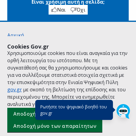
Είναι χρήσιμη αυτή η σελίδα;
Ναι
Όχι
Αρχική
Σχετικά με το gov.gr
Cookies Gov.gr
Όροι Χρήσης
Χρησιμοποιούμε cookies που είναι αναγκαία για την
Πολιτική Απορρήτου
ορθή λειτουργία του ιστότοπου. Με τη
Δήλωση προσβασιμότητας
συγκατάθεσή σας θα χρησιμοποιήσουμε και cookies
Πολιτική cookies
για να συλλέξουμε στατιστικά στοιχεία σχετικά με
Προτάσεις για το gov.gr
την επισκεψιμότητα στην Ενιαία Ψηφιακή Πύλη
Υλοποίηση από το
Υπουργείο Ψηφιακής
gov.gr
με σκοπό τη βελτίωση της επίδοσης και του
Διακυβέρνησης
περιεχομένου της. Μπορείτε να ενημερωθείτε
Ελληνικά
|
Αγγλικά
αναλυτικά για την
Πολιτική Cookies.
Ρωτήστε τον ψηφιακό βοηθό του
(πάτησε για κλείσιμο)
gov.gr
Αποδοχή όλων
Αποδοχή μόνο των απαραίτητων