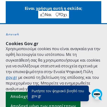
Είναι χρήσιμη αυτή η σελίδα;
Ναι
Όχι
Αρχική
Σχετικά με το gov.gr
Cookies Gov.gr
Όροι Χρήσης
Χρησιμοποιούμε cookies που είναι αναγκαία για την
Πολιτική Απορρήτου
ορθή λειτουργία του ιστότοπου. Με τη
Δήλωση προσβασιμότητας
συγκατάθεσή σας θα χρησιμοποιήσουμε και cookies
Πολιτική cookies
για να συλλέξουμε στατιστικά στοιχεία σχετικά με
Προτάσεις για το gov.gr
την επισκεψιμότητα στην Ενιαία Ψηφιακή Πύλη
Υλοποίηση από το
Υπουργείο Ψηφιακής
gov.gr
με σκοπό τη βελτίωση της επίδοσης και του
Διακυβέρνησης
περιεχομένου της. Μπορείτε να ενημερωθείτε
Ελληνικά
|
Αγγλικά
αναλυτικά για την
Πολιτική Cookies.
Ρωτήστε τον ψηφιακό βοηθό του
(πάτησε για κλείσιμο)
gov.gr
Αποδοχή όλων
Αποδοχή μόνο των απαραίτητων