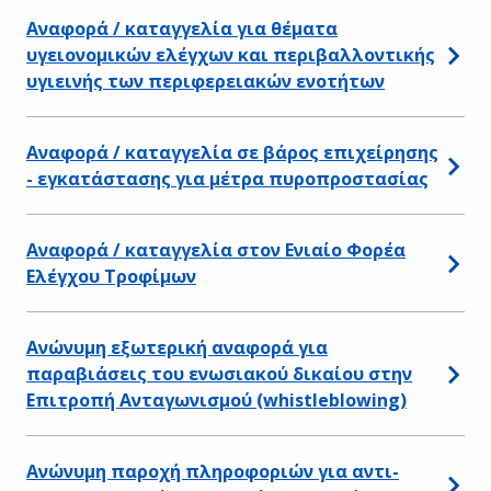
Αναφορά / καταγγελία για θέματα
υγειονομικών ελέγχων και περιβαλλοντικής
υγιεινής των περιφερειακών ενοτήτων
Αναφορά / καταγγελία σε βάρος επιχείρησης
- εγκατάστασης για μέτρα πυροπροστασίας
Αναφορά / καταγγελία στον Ενιαίο Φορέα
Ελέγχου Τροφίμων
Ανώνυμη εξωτερική αναφορά για
παραβιάσεις του ενωσιακού δικαίου στην
Επιτροπή Ανταγωνισμού (whistleblowing)
Ανώνυμη παροχή πληροφοριών για αντι-