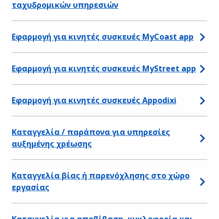
ταχυδρομικών υπηρεσιών
Εφαρμογή για κινητές συσκευές MyCoast app
Εφαρμογή για κινητές συσκευές MyStreet app
Εφαρμογή για κινητές συσκευές Αppodixi
Καταγγελία / παράπονα για υπηρεσίες
αυξημένης χρέωσης
Καταγγελία βίας ή παρενόχλησης στο χώρο
εργασίας
Καταγγελία για αποβίβαση, κυκλοφορία και