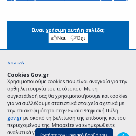
Είναι χρήσιμη αυτή η σελίδα;
Ναι
Όχι
Αρχική
Σχετικά με το gov.gr
Cookies Gov.gr
Όροι Χρήσης
Χρησιμοποιούμε cookies που είναι αναγκαία για την
Πολιτική Απορρήτου
ορθή λειτουργία του ιστότοπου. Με τη
Δήλωση προσβασιμότητας
συγκατάθεσή σας θα χρησιμοποιήσουμε και cookies
Πολιτική cookies
για να συλλέξουμε στατιστικά στοιχεία σχετικά με
Προτάσεις για το gov.gr
την επισκεψιμότητα στην Ενιαία Ψηφιακή Πύλη
Υλοποίηση από το
Υπουργείο Ψηφιακής
gov.gr
με σκοπό τη βελτίωση της επίδοσης και του
Διακυβέρνησης
περιεχομένου της. Μπορείτε να ενημερωθείτε
Ελληνικά
|
Αγγλικά
αναλυτικά για την
Πολιτική Cookies.
Ρωτήστε τον ψηφιακό βοηθό του